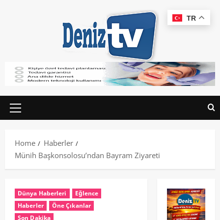
TR
Home
Haberler
Münih Başkonsolosu’ndan Bayram Ziyareti
Dünya Haberleri
Eğlence
Haberler
Öne Çıkanlar
Son Dakika