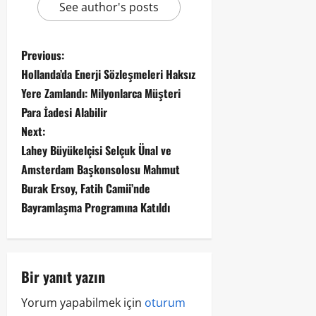
See author's posts
Previous:
Hollanda’da Enerji Sözleşmeleri Haksız
Yere Zamlandı: Milyonlarca Müşteri
Para İadesi Alabilir
Next:
Lahey Büyükelçisi Selçuk Ünal ve
Amsterdam Başkonsolosu Mahmut
Burak Ersoy, Fatih Camii’nde
Bayramlaşma Programına Katıldı
Bir yanıt yazın
Yorum yapabilmek için
oturum