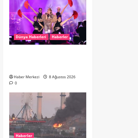
Dünya Haberleri
Haberler
Hande Yener “Hayalimdi” diyerek
ikinci el kıyafetlerini satışa
çıkardı
Haber Merkezi
8 Ağustos 2026
0
Haberler