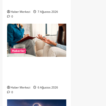
ALEV YANIYOR
Haber Merkezi
7 Ağustos 2026
0
Haberler
Hollanda’da Ruh Sağlığı Alarmı:
Genç Yetişkinler Psikolojik
Destek İçin Aile Hekimlerine Akın
Ediyor
Haber Merkezi
6 Ağustos 2026
0