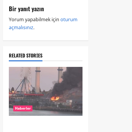
Bir yanıt yazın
Yorum yapabilmek için
oturum
açmalısınız
.
RELATED STORIES
Haberler
ROTTERDAM’DA BÜYÜK YANGIN:
DOKLAAN’DA BİNA ATIKLARI ALEV