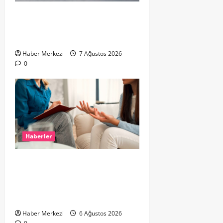
ROTTERDAM’DA BÜYÜK YANGIN:
DOKLAAN’DA BİNA ATIKLARI ALEV
ALEV YANIYOR
Haber Merkezi
7 Ağustos 2026
0
Haberler
Hollanda’da Ruh Sağlığı Alarmı:
Genç Yetişkinler Psikolojik
Destek İçin Aile Hekimlerine Akın
Ediyor
Haber Merkezi
6 Ağustos 2026