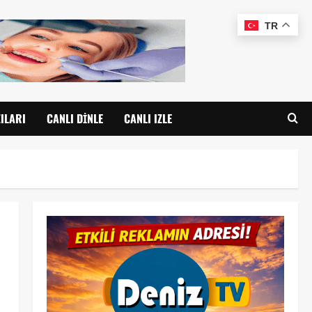
TR
ILARI
CANLI DINLE
CANLI IZLE