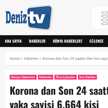
ANA SAYFA
HABERLER
DÜNYA HABERLERI
EĞLENCE
Home
Haberler
Korona dan Son 24 saatte ölen kisi sayis
Dünya Haberleri
Haberler
Öne Çıkanlar
Son Dakika
Korona dan Son 24 saatte
vaka sayisi 6.664 kisi