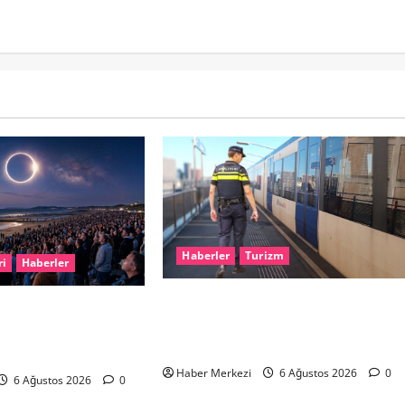
Haberler
Turizm
ri
Haberler
Dikkat..! Rotterdam’da Metro
ARİHİ GÖK OLAYI:
Seferlerine 10 Günlük Düzenleme:
ALI GÜNEŞ
Şehir Merkezinde Hat Bölündü
KLENİYOR
Haber Merkezi
6 Ağustos 2026
0
6 Ağustos 2026
0