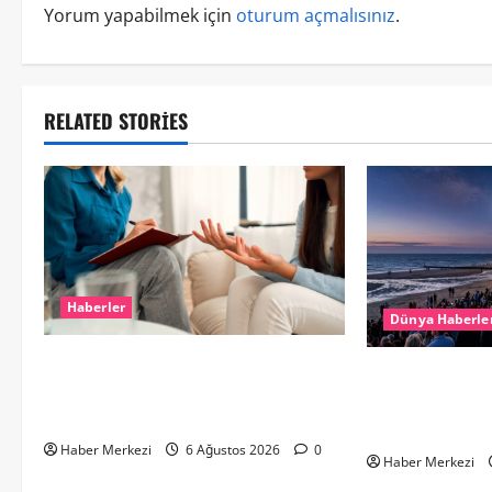
Yorum yapabilmek için
oturum açmalısınız
.
RELATED STORIES
Haberler
Dünya Haberle
Hollanda’da Ruh Sağlığı Alarmı:
HOLLANDA’DA T
Genç Yetişkinler Psikolojik Destek
%90’LIK PARÇ
İçin Aile Hekimlerine Akın Ediyor
TUTULMASI BE
Haber Merkezi
6 Ağustos 2026
0
Haber Merkezi