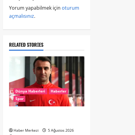
Yorum yapabilmek için
oturum
açmalısınız
.
RELATED STORIES
Dünya Haberleri
Haberler
Spor
UEFA’dan Atilla Karaoğlan’a kritik
görev
Haber Merkezi
5 Ağustos 2026