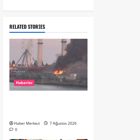
RELATED STORIES
Haberler
ROTTERDAM’DA BÜYÜK YANGIN:
DOKLAAN’DA BİNA ATIKLARI ALEV
ALEV YANIYOR
Haber Merkezi
7 Ağustos 2026
0