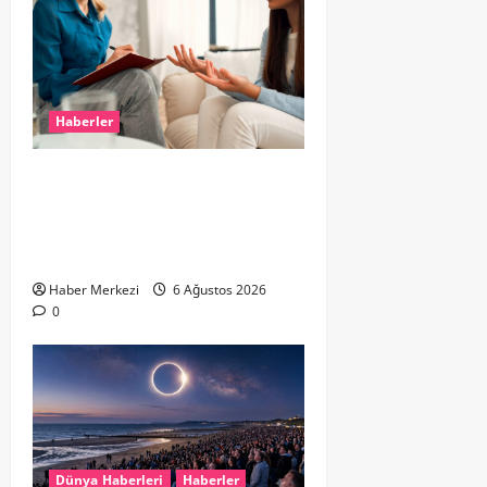
Haberler
Hollanda’da Ruh Sağlığı Alarmı:
Genç Yetişkinler Psikolojik
Destek İçin Aile Hekimlerine Akın
Ediyor
Haber Merkezi
6 Ağustos 2026
0
Dünya Haberleri
Haberler