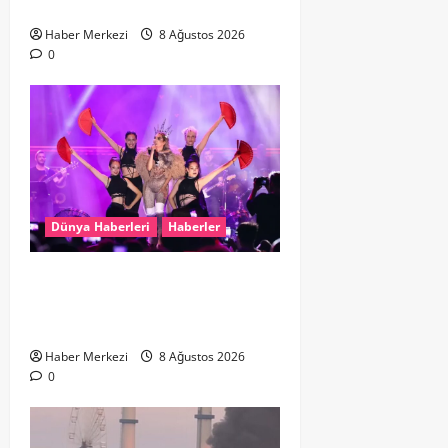
Havalimanında Yakalandı
Haber Merkezi
8 Ağustos 2026
0
Dünya Haberleri
Haberler
Hande Yener “Hayalimdi” diyerek
ikinci el kıyafetlerini satışa
çıkardı
Haber Merkezi
8 Ağustos 2026
0