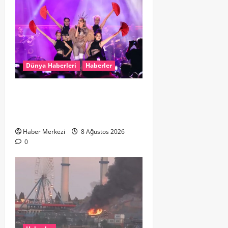
Dünya Haberleri
Haberler
Hande Yener “Hayalimdi” diyerek
ikinci el kıyafetlerini satışa
çıkardı
Haber Merkezi
8 Ağustos 2026
0