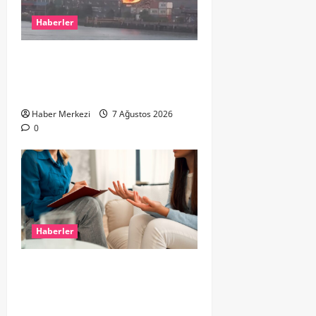
Haberler
ROTTERDAM’DA BÜYÜK YANGIN:
DOKLAAN’DA BİNA ATIKLARI ALEV
ALEV YANIYOR
Haber Merkezi
7 Ağustos 2026
0
Haberler
Hollanda’da Ruh Sağlığı Alarmı:
Genç Yetişkinler Psikolojik
Destek İçin Aile Hekimlerine Akın