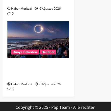
Ediyor
Haber Merkezi
6 Ağustos 2026
0
Dünya Haberleri
Haberler
HOLLANDA’DA TARİHİ GÖK OLAYI:
%90’LIK PARÇALI GÜNEŞ
TUTULMASI BEKLENİYOR
Haber Merkezi
6 Ağustos 2026
0
Copyright © 2025 - Pap Team - Alle rechten