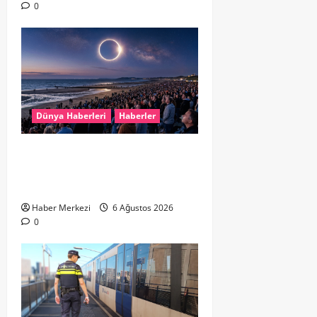
0
Dünya Haberleri
Haberler
HOLLANDA’DA TARİHİ GÖK OLAYI:
%90’LIK PARÇALI GÜNEŞ
TUTULMASI BEKLENİYOR
Haber Merkezi
6 Ağustos 2026
0