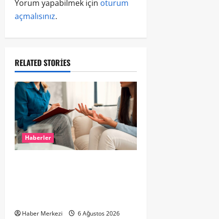
Yorum yapabilmek için
oturum
açmalısınız
.
RELATED STORIES
Haberler
Hollanda’da Ruh Sağlığı Alarmı:
Genç Yetişkinler Psikolojik
Destek İçin Aile Hekimlerine Akın
Ediyor
Haber Merkezi
6 Ağustos 2026