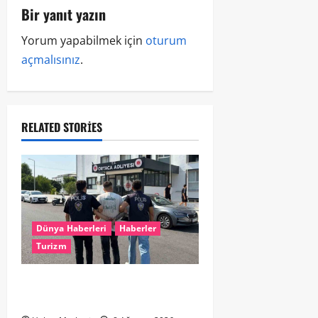
Bir yanıt yazın
Yorum yapabilmek için
oturum
açmalısınız
.
RELATED STORIES
Dünya Haberleri
Haberler
Turizm
Hollanda dan Dalaman’a Gitti,
Havalimanında Yakalandı