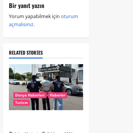
Bir yanıt yazın
Yorum yapabilmek için
oturum
açmalısınız
.
RELATED STORIES
Dünya Haberleri
Haberler
Turizm
Hollanda dan Dalaman’a Gitti,
Havalimanında Yakalandı