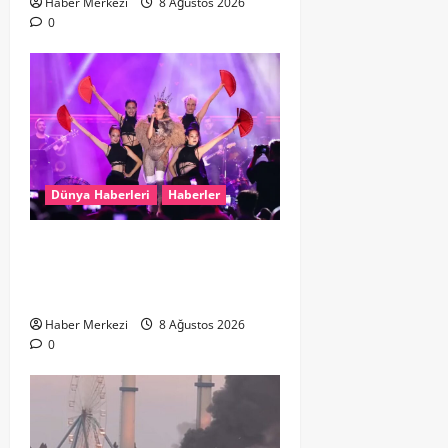
Haber Merkezi
8 Ağustos 2026
0
Dünya Haberleri
Haberler
Hande Yener “Hayalimdi” diyerek
ikinci el kıyafetlerini satışa
çıkardı
Haber Merkezi
8 Ağustos 2026
0