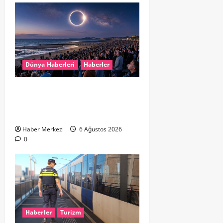
Dünya Haberleri
Haberler
HOLLANDA’DA TARİHİ GÖK OLAYI:
%90’LIK PARÇALI GÜNEŞ
TUTULMASI BEKLENİYOR
Haber Merkezi
6 Ağustos 2026
0
Haberler
Turizm