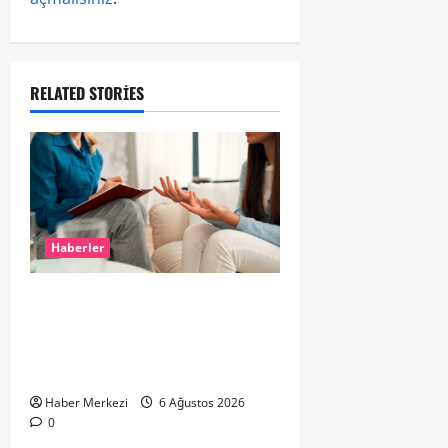
RELATED STORIES
Haberler
Hollanda’da Ruh Sağlığı Alarmı:
Genç Yetişkinler Psikolojik
Destek İçin Aile Hekimlerine Akın
Ediyor
Haber Merkezi
6 Ağustos 2026
0