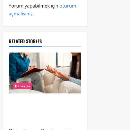
Yorum yapabilmek için
oturum
açmalısınız
.
RELATED STORIES
Haberler
Hollanda’da Ruh Sağlığı Alarmı:
Genç Yetişkinler Psikolojik
Destek İçin Aile Hekimlerine Akın
Ediyor