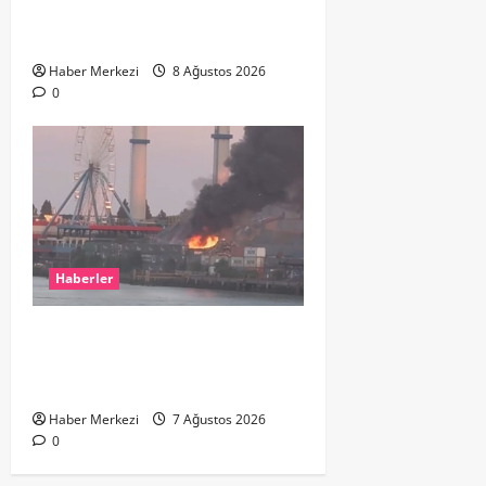
ikinci el kıyafetlerini satışa
çıkardı
Haber Merkezi
8 Ağustos 2026
0
Haberler
ROTTERDAM’DA BÜYÜK YANGIN:
DOKLAAN’DA BİNA ATIKLARI ALEV
ALEV YANIYOR
Haber Merkezi
7 Ağustos 2026
0