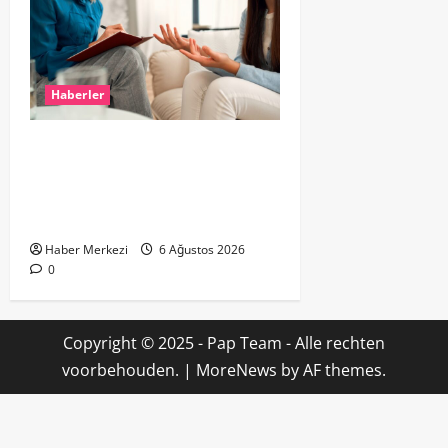
Haberler
Hollanda’da Ruh Sağlığı Alarmı:
Genç Yetişkinler Psikolojik
Destek İçin Aile Hekimlerine Akın
Ediyor
Haber Merkezi
6 Ağustos 2026
0
Copyright © 2025 - Pap Team - Alle rechten
voorbehouden.
|
MoreNews
by AF themes.