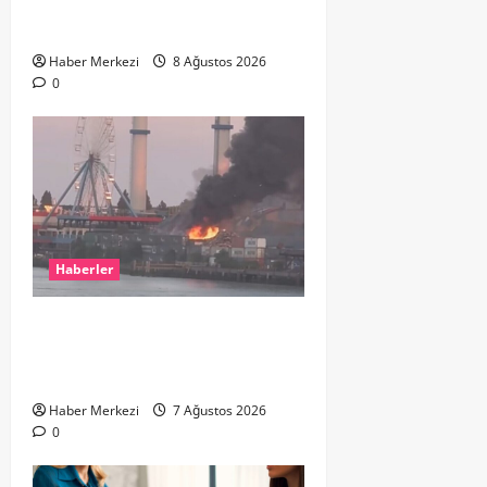
ikinci el kıyafetlerini satışa
çıkardı
Haber Merkezi
8 Ağustos 2026
0
Haberler
ROTTERDAM’DA BÜYÜK YANGIN:
DOKLAAN’DA BİNA ATIKLARI ALEV
ALEV YANIYOR
Haber Merkezi
7 Ağustos 2026
0