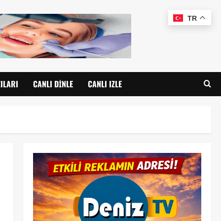
TR
ILARI
CANLI DINLE
CANLI IZLE