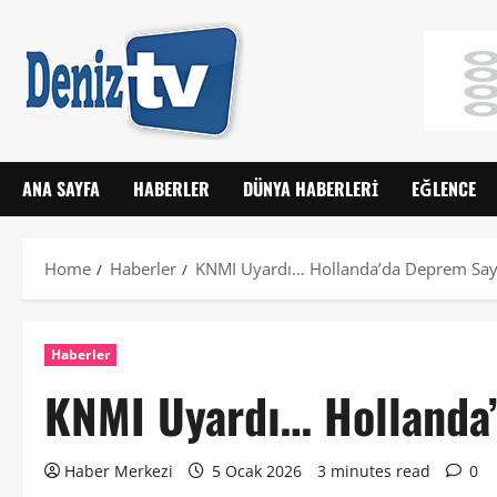
ANA SAYFA
HABERLER
DÜNYA HABERLERI
EĞLENCE
Home
Haberler
KNMI Uyardı… Hollanda’da Deprem Sayıs
Haberler
KNMI Uyardı… Hollanda’
Haber Merkezi
5 Ocak 2026
3 minutes read
0