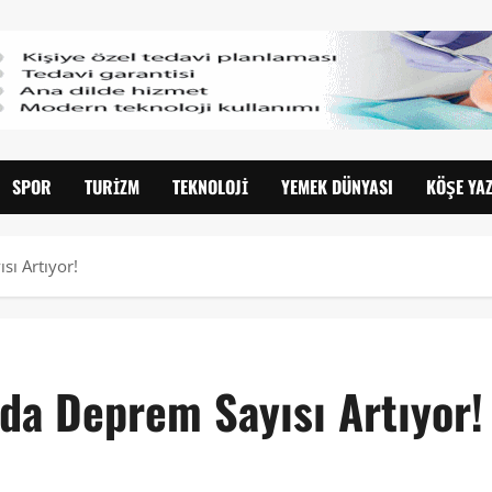
SPOR
TURIZM
TEKNOLOJI
YEMEK DÜNYASI
KÖŞE YAZ
ı Artıyor!
da Deprem Sayısı Artıyor!