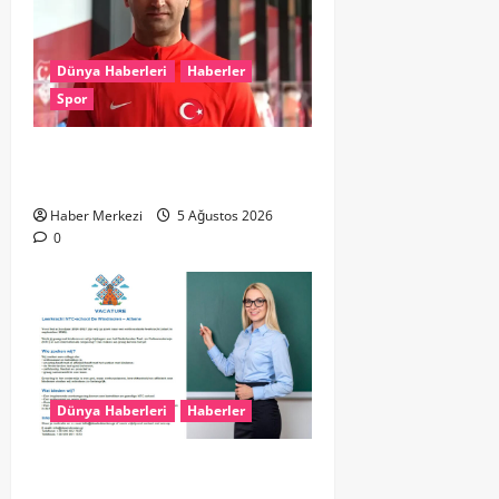
Dünya Haberleri
Haberler
Spor
UEFA’dan Atilla Karaoğlan’a kritik
görev
Haber Merkezi
5 Ağustos 2026
0
Dünya Haberleri
Haberler
Yunanistan’da Hollandaca
Öğretmeni Aranıyor!