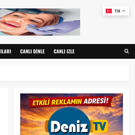
TR
ILARI
CANLI DINLE
CANLI IZLE