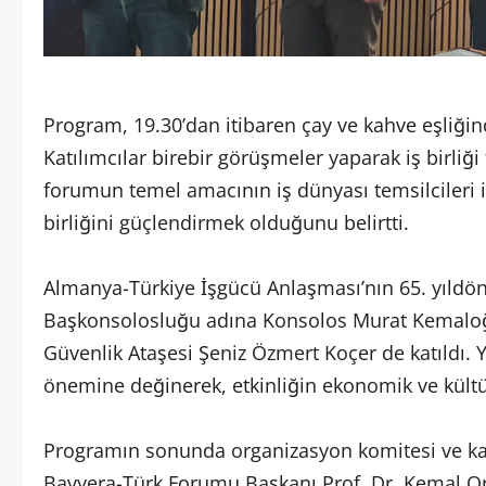
Program, 19.30’dan itibaren çay ve kahve eşliği
Katılımcılar birebir görüşmeler yaparak iş birliği 
forumun temel amacının iş dünyası temsilcileri il
birliğini güçlendirmek olduğunu belirtti.
Almanya-Türkiye İşgücü Anlaşması’nın 65. yıldö
Başkonsolosluğu adına Konsolos Murat Kemaloğ
Güvenlik Ataşesi Şeniz Özmert Koçer de katıldı. Yet
önemine değinerek, etkinliğin ekonomik ve kültüre
Programın sonunda organizasyon komitesi ve katılı
Bavyera-Türk Forumu Başkanı Prof. Dr. Kemal O