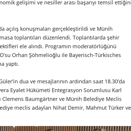
nomik gelişimi ve nesiller arası başarıyı temsil ettiğin
’da açılış konuşmaları gerçekleştirildi ve Münih
 masa toplantıları düzenlendi. Toplantılarda şehir
pektifleri ele alındı. Programın moderatörlüğünü
EO’su Orhan Şöhmelioğlu ile Bayerisch-Türkisches
a yaptı.
 Güler’in dua ve mesajlarının ardından saat 18.30’da
yera Eyalet Hükümeti Entegrasyon Sorumlusu Karl
ı Clemens Baumgärtner ve Münih Belediye Meclis
elediye meclis adayları Nihat Demir, Mahmut Türker ve