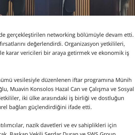
nde gerçekleştirilen networking bölümüyle devam etti.
fırsatlarını değerlendirdi. Organizasyon yetkilileri,
e karar vericileri bir araya getirmek ve ekonomik iş
nümü vesilesiyle düzenlenen iftar programına Münih
lu, Muavin Konsolos Hazal Can ve Çalışma ve Sosyal
kililer, iki ülke arasındaki iş birliği ve dostluğun
l bağları güçlendirdiğini ifade etti.
mcılar, nazik davetleri ve ev sahiplikleri için
rak, Başkan Vekili Serdar Duran ve SWS Group