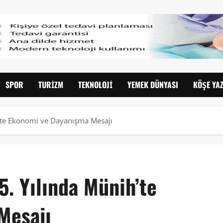
SPOR
TURIZM
TEKNOLOJI
YEMEK DÜNYASI
KÖŞE YAZ
h’te Ekonomi ve Dayanışma Mesajı
. Yılında Münih’te
Mesajı