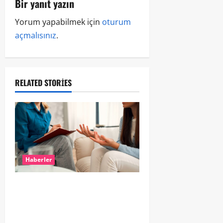
Bir yanıt yazın
Yorum yapabilmek için
oturum
açmalısınız
.
RELATED STORIES
Haberler
Hollanda’da Ruh Sağlığı Alarmı:
Genç Yetişkinler Psikolojik
Destek İçin Aile Hekimlerine Akın
Ediyor