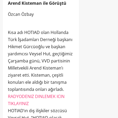
Arend Kisteman ile Görüştü
Özcan Özbay
Kısa adı HOTIAD olan Hollanda
Türk İşadamları Derneği başkanı
Hikmet Gürcüoğlu ve başkan
yardımcısı Veysel Hut, geçtiğimiz
Çarşamba günü, VVD partisinin
Milletvekili Arend Kisteman’ı
ziyaret etti. Kisteman, çeşitli
konuları ele aldığı bir tanışma
toplantısında onları ağırladı.
RADYODENIZ DINLEMEK ICIN
TIKLAYINIZ
HOTIAD’ın dış ilişkiler sözcüsü
Veysel Hut, “HOTIAD olarak,