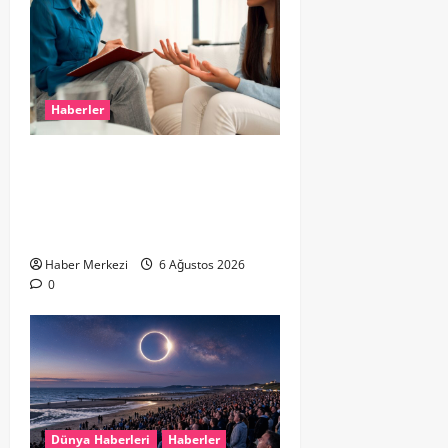
Haberler
Hollanda’da Ruh Sağlığı Alarmı:
Genç Yetişkinler Psikolojik
Destek İçin Aile Hekimlerine Akın
Ediyor
Haber Merkezi
6 Ağustos 2026
0
Dünya Haberleri
Haberler