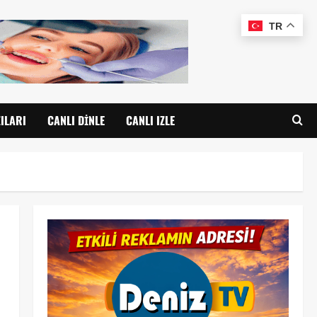
TR
ILARI
CANLI DINLE
CANLI IZLE