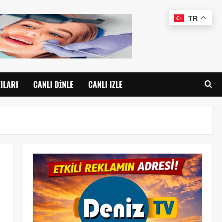
TR
ILARI
CANLI DINLE
CANLI IZLE