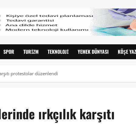
SPOR
TURIZM
TEKNOLOJI
YEMEK DÜNYASI
KÖŞE YAZ
karşıtı protestolar düzenlendi
lerinde ırkçılık karşıtı