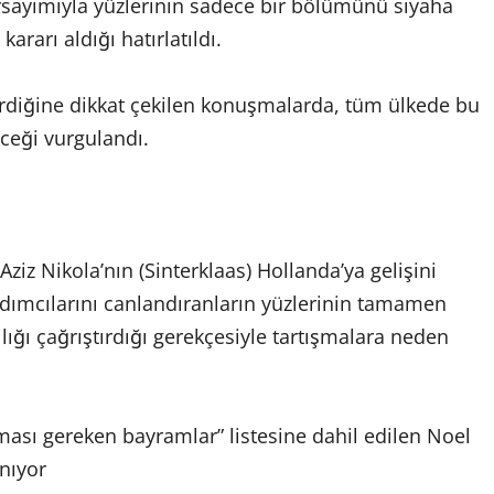
arsayımıyla yüzlerinin sadece bir bölümünü siyaha
rarı aldığı hatırlatıldı.
erdiğine dikkat çekilen konuşmalarda, tüm ülkede bu
ceği vurgulandı.
ziz Nikola’nın (Sinterklaas) Hollanda’ya gelişini
rdımcılarını canlandıranların yüzlerinin tamamen
lığı çağrıştırdığı gerekçesiyle tartışmalara neden
ması gereken bayramlar” listesine dahil edilen Noel
anıyor