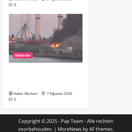
0
Haberler
ROTTERDAM’DA BÜYÜK YANGIN:
DOKLAAN’DA BİNA ATIKLARI ALEV
ALEV YANIYOR
Haber Merkezi
7 Ağustos 2026
0
Copyright © 2025 - Pap Team - Alle rechten
voorbehouden.
|
MoreNews
by AF themes.