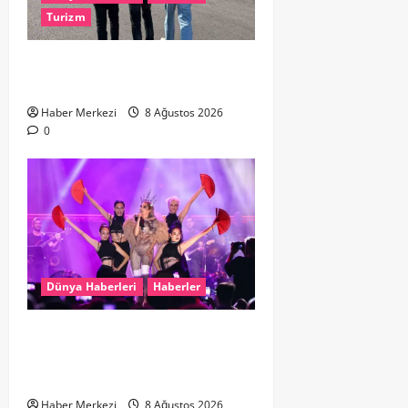
Turizm
Hollanda dan Dalaman’a Gitti,
Havalimanında Yakalandı
Haber Merkezi
8 Ağustos 2026
0
Dünya Haberleri
Haberler
Hande Yener “Hayalimdi” diyerek
ikinci el kıyafetlerini satışa
çıkardı
Haber Merkezi
8 Ağustos 2026