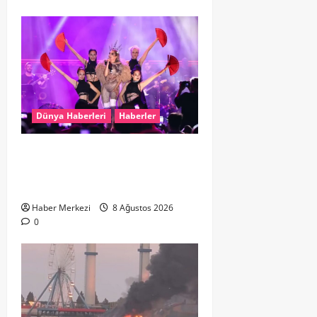
Dünya Haberleri
Haberler
Hande Yener “Hayalimdi” diyerek
ikinci el kıyafetlerini satışa
çıkardı
Haber Merkezi
8 Ağustos 2026
0