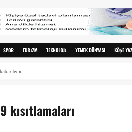
SPOR
TURIZM
TEKNOLOJI
YEMEK DÜNYASI
KÖŞE YAZ
aldırılıyor
9 kısıtlamaları