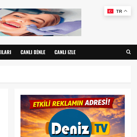
TR
ILARI
CANLI DINLE
CANLI IZLE