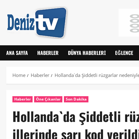
ANA SAYFA
HABERLER
DÜNYA HABERLERI
EĞLENCE
Home
Haberler
Hollanda`da Şiddetli rüzgarlar nedeniyle
Haberler
Öne Çıkanlar
Son Dakika
Hollanda`da Şiddetli rü
illerinde sarı kod verild