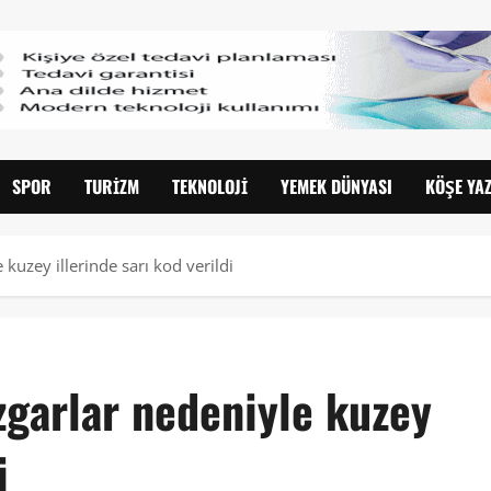
SPOR
TURIZM
TEKNOLOJI
YEMEK DÜNYASI
KÖŞE YAZ
 kuzey illerinde sarı kod verildi
zgarlar nedeniyle kuzey
i