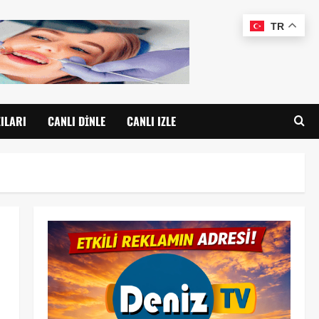
TR
ILARI
CANLI DINLE
CANLI IZLE