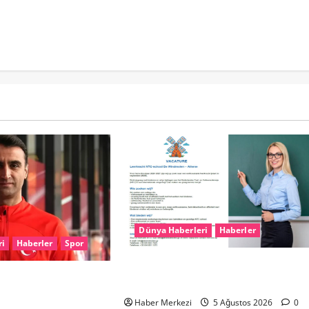
Dünya Haberleri
Haberler
ri
Haberler
Spor
Yunanistan’da Hollandaca Öğretmeni
 Karaoğlan’a kritik
Aranıyor!
Haber Merkezi
5 Ağustos 2026
0