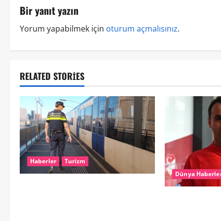
Bir yanıt yazın
Yorum yapabilmek için
oturum açmalısınız
.
RELATED STORIES
Haberler
Turizm
Dünya Haberle
Dikkat..! Rotterdam’da Metro
Seferlerine 10 Günlük Düzenleme:
UEFA’dan Atilla
Şehir Merkezinde Hat Bölündü
görev