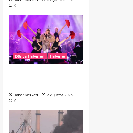
0
Dünya Haberleri
Haberler
Hande Yener “Hayalimdi” diyerek
ikinci el kıyafetlerini satışa
çıkardı
Haber Merkezi
8 Ağustos 2026
0