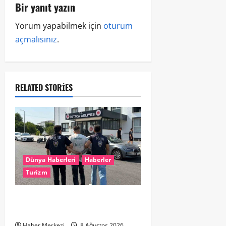
Bir yanıt yazın
Yorum yapabilmek için
oturum
açmalısınız
.
RELATED STORIES
Dünya Haberleri
Haberler
Turizm
Hollanda dan Dalaman’a Gitti,
Havalimanında Yakalandı
Haber Merkezi
8 Ağustos 2026