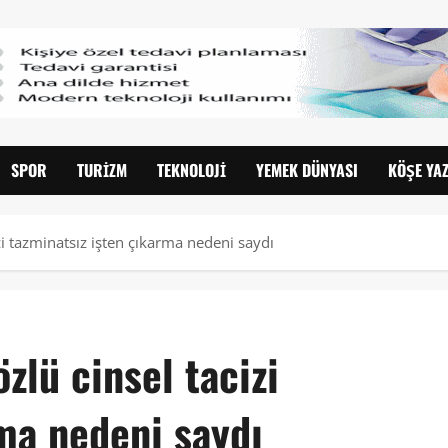
SPOR
TURIZM
TEKNOLOJI
YEMEK DÜNYASI
KÖŞE YAZ
i tazminatsız işten çıkarma nedeni saydı
lü cinsel tacizi
ma nedeni saydı