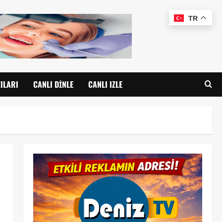
TR
ILARI
CANLI DINLE
CANLI IZLE