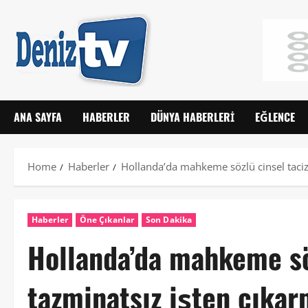
ANA SAYFA
HABERLER
DÜNYA HABERLERI
EĞLENCE
Home
Haberler
Hollanda’da mahkeme sözlü cinsel taciz
Haberler
Öne Çıkanlar
Son Dakika
Hollanda’da mahkeme söz
tazminatsız işten çıkar