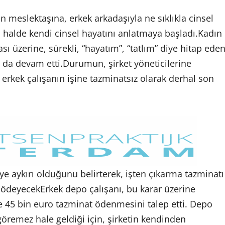
n meslektaşına, erkek arkadaşıyla ne sıklıkla cinsel
ği halde kendi cinsel hayatını anlatmaya başladı.Kadın
sı üzerine, sürekli, “hayatım”, “tatlım” diye hitap ede
ta da devam etti.Durumun, şirket yöneticilerine
 erkek çalışanın işine tazminatsız olarak derhal son
meye aykırı olduğunu belirterek, işten çıkarma tazminatı
deyecekErkek depo çalışanı, bu karar üzerine
 45 bin euro tazminat ödenmesini talep etti. Depo
 göremez hale geldiği için, şirketin kendinden