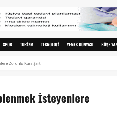
SPOR
TURIZM
TEKNOLOJI
YEMEK DÜNYASI
KÖŞE YAZ
lere Zorunlu Kurs Şartı
plenmek İsteyenlere