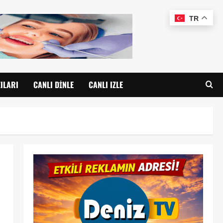
TR
ILARI
CANLI DINLE
CANLI IZLE