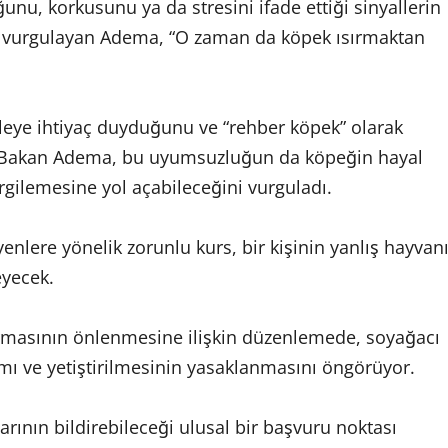
unu, korkusunu ya da stresini ifade ettiği sinyallerin
ini vurgulayan Adema, “O zaman da köpek ısırmaktan
eleye ihtiyaç duyduğunu ve “rehber köpek” olarak
n Bakan Adema, bu uyumsuzluğun da köpeğin hayal
ergilemesine yol açabileceğini vurguladı.
nlere yönelik zorunlu kurs, bir kişinin yanlış hayvan
yecek.
ırmasının önlenmesine ilişkin düzenlemede, soyağacı
mı ve yetiştirilmesinin yasaklanmasını öngörüyor.
rının bildirebileceği ulusal bir başvuru noktası