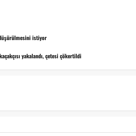
düşürülmesini istiyor
açakçısı yakalandı, çetesi çökertildi