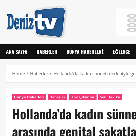
ANA SAYFA
HABERLER
DÜNYA HABERLERI
EĞLENCE
Home
Haberler
Hollanda’da kadın sünneti nedeniyle gen
Dünya Haberleri
Haberler
Öne Çıkanlar
Son Dakika
Hollanda’da kadın sünne
arasında genital sakatl