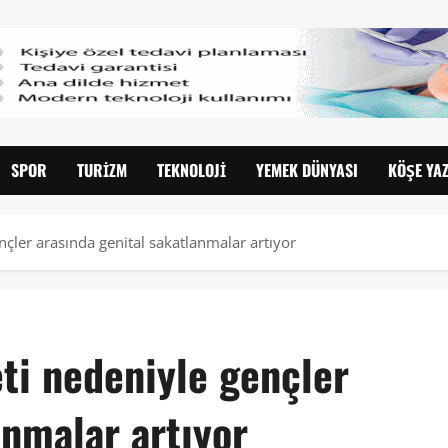
SPOR
TURIZM
TEKNOLOJI
YEMEK DÜNYASI
KÖŞE YAZ
çler arasında genital sakatlanmalar artıyor
ti nedeniyle gençler
anmalar artıyor