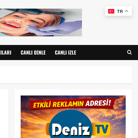
TR
ILARI
CANLI DINLE
CANLI IZLE