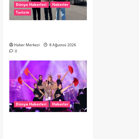
Dünya Haberleri
Haberler
Turizm
Hollanda dan Dalaman’a Gitti,
Havalimanında Yakalandı
Haber Merkezi
8 Ağustos 2026
0
Dünya Haberleri
Haberler
Hande Yener “Hayalimdi” diyerek
ikinci el kıyafetlerini satışa
çıkardı