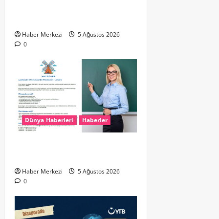
UEFA’dan Atilla Karaoğlan’a kritik
görev
Haber Merkezi
5 Ağustos 2026
0
Dünya Haberleri
Haberler
Yunanistan’da Hollandaca
Öğretmeni Aranıyor!
Haber Merkezi
5 Ağustos 2026
0