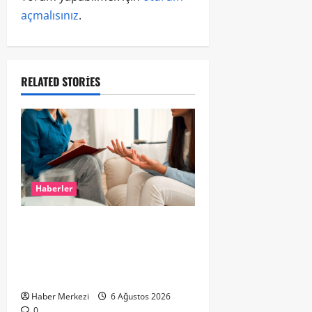
açmalısınız
.
RELATED STORIES
Haberler
Hollanda’da Ruh Sağlığı Alarmı:
Genç Yetişkinler Psikolojik
Destek İçin Aile Hekimlerine Akın
Ediyor
Haber Merkezi
6 Ağustos 2026
0