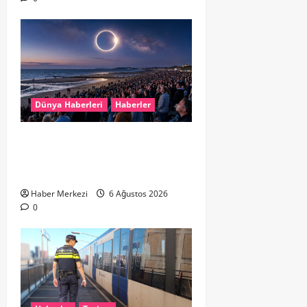
Dünya Haberleri
Haberler
HOLLANDA’DA TARİHİ GÖK OLAYI:
%90’LIK PARÇALI GÜNEŞ
TUTULMASI BEKLENİYOR
Haber Merkezi
6 Ağustos 2026
0