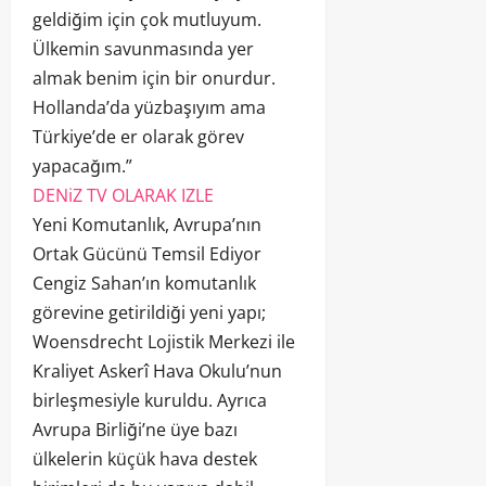
geldiğim için çok mutluyum.
Ülkemin savunmasında yer
almak benim için bir onurdur.
Hollanda’da yüzbaşıyım ama
Türkiye’de er olarak görev
yapacağım.”
DENiZ TV OLARAK IZLE
Yeni Komutanlık, Avrupa’nın
Ortak Gücünü Temsil Ediyor
Cengiz Sahan’ın komutanlık
görevine getirildiği yeni yapı;
Woensdrecht Lojistik Merkezi ile
Kraliyet Askerî Hava Okulu’nun
birleşmesiyle kuruldu. Ayrıca
Avrupa Birliği’ne üye bazı
ülkelerin küçük hava destek