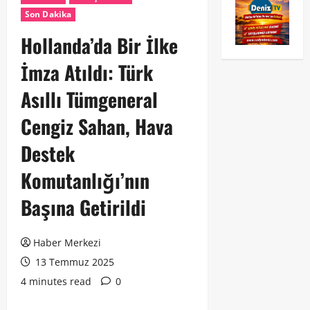
Son Dakika
Hollanda’da Bir İlke
İmza Atıldı: Türk
Asıllı Tümgeneral
Cengiz Sahan, Hava
Destek
Komutanlığı’nın
Başına Getirildi
Haber Merkezi
13 Temmuz 2025
4 minutes read
0