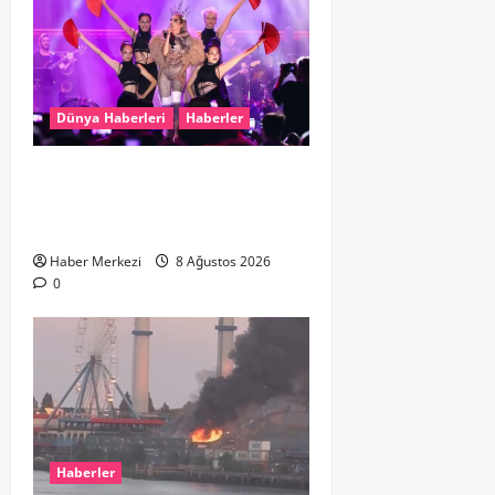
Dünya Haberleri
Haberler
Hande Yener “Hayalimdi” diyerek
ikinci el kıyafetlerini satışa
çıkardı
Haber Merkezi
8 Ağustos 2026
0
Haberler