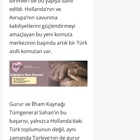
birimleri de bu yapıya dahil
edildi. Hollanda’nın ve
Avrupa’nın savunma
kabiliyetlerini güçlendirmeyi
amaçlayan bu yeni komuta
merkezinin başında artık bir Türk
asıllı komutan var.
Gurur ve İlham Kaynağı
Tümgeneral Sahan’ın bu
başarısı, yalnızca Hollanda’daki
Türk toplumunun değil, aynı
zamanda Türkiye’nin de gurur