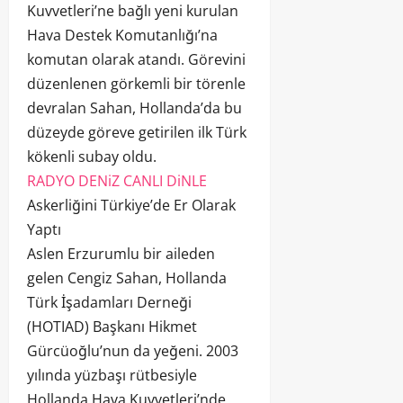
Kuvvetleri’ne bağlı yeni kurulan
Hava Destek Komutanlığı’na
komutan olarak atandı. Görevini
düzenlenen görkemli bir törenle
devralan Sahan, Hollanda’da bu
düzeyde göreve getirilen ilk Türk
kökenli subay oldu.
RADYO DENiZ CANLI DiNLE
Askerliğini Türkiye’de Er Olarak
Yaptı
Aslen Erzurumlu bir aileden
gelen Cengiz Sahan, Hollanda
Türk İşadamları Derneği
(HOTIAD) Başkanı Hikmet
Gürcüoğlu’nun da yeğeni. 2003
yılında yüzbaşı rütbesiyle
Hollanda Hava Kuvvetleri’nde