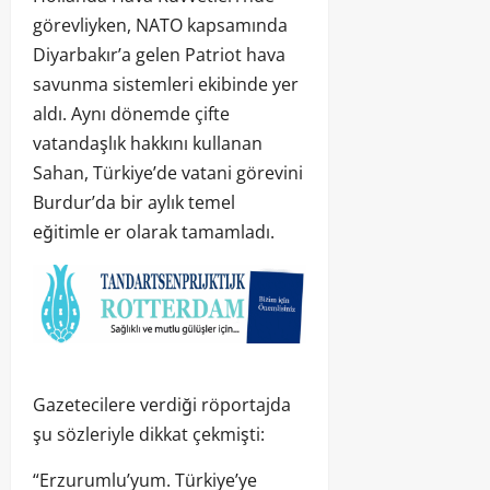
görevliyken, NATO kapsamında
Diyarbakır’a gelen Patriot hava
savunma sistemleri ekibinde yer
aldı. Aynı dönemde çifte
vatandaşlık hakkını kullanan
Sahan, Türkiye’de vatani görevini
Burdur’da bir aylık temel
eğitimle er olarak tamamladı.
Gazetecilere verdiği röportajda
şu sözleriyle dikkat çekmişti:
“Erzurumlu’yum. Türkiye’ye