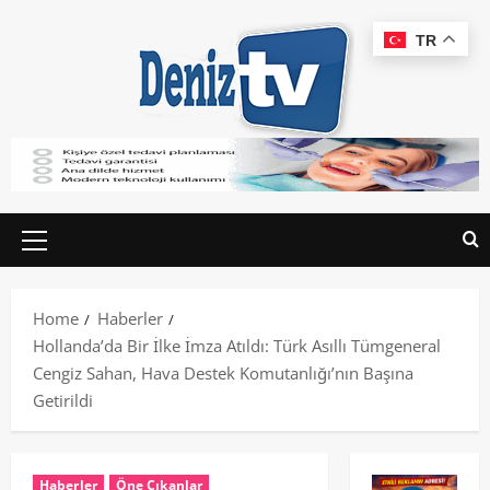
TR
Home
Haberler
Hollanda’da Bir İlke İmza Atıldı: Türk Asıllı Tümgeneral
Cengiz Sahan, Hava Destek Komutanlığı’nın Başına
Getirildi
Haberler
Öne Çıkanlar