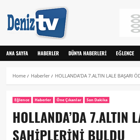
ANA SAYFA
HABERLER
DÜNYA HABERLERI
EĞLENCE
Home
Haberler
HOLLANDA’DA 7.ALTIN LALE BAŞARI Ö
Eğlence
Haberler
Öne Çıkanlar
Son Dakika
HOLLANDA’DA 7.ALTIN 
SAHİPLERİNİ BULDU