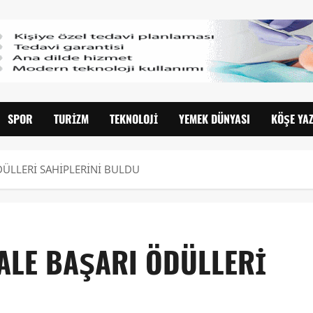
SPOR
TURIZM
TEKNOLOJI
YEMEK DÜNYASI
KÖŞE YAZ
DÜLLERİ SAHİPLERİNİ BULDU
LALE BAŞARI ÖDÜLLERİ