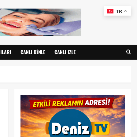
TR
ILARI
CANLI DINLE
CANLI IZLE