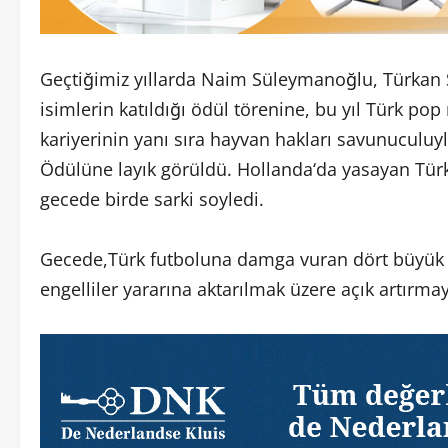
Geçtiğimiz yıllarda Naim Süleymanoğlu, Türkan Ş
isimlerin katıldığı ödül törenine, bu yıl Türk po
kariyerinin yanı sıra hayvan hakları savunuculuy
Ödülüne layık görüldü. Hollanda‘da yasayan Türk 
gecede birde sarki soyledi.
Gecede,Türk futboluna damga vuran dört büyük ta
engelliler yararına aktarılmak üzere açık artırmayl