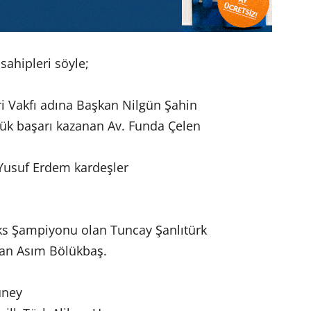
 sahipleri söyle;
ri Vakfı adına Başkan Nilgün Şahin
yük başarı kazanan Av. Funda Çelen
 Yusuf Erdem kardeşler
ks Şampiyonu olan Tuncay Şanlıtürk
kan Asım Bölükbaş.
üney