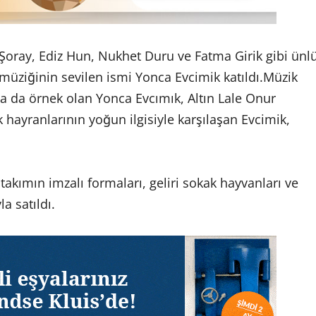
oray, Ediz Hun, Nukhet Duru ve Fatma Girik gibi ünl
p müziğinin sevilen ismi Yonca Evcimik katıldı.Müzik
la da örnek olan Yonca Evcımık, Altın Lale Onur
hayranlarının yoğun ilgisiyle karşılaşan Evcimik,
kımın imzalı formaları, geliri sokak hayvanları ve
a satıldı.