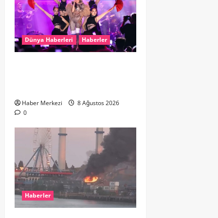
Dünya Haberleri
Haberler
Hande Yener “Hayalimdi” diyerek
ikinci el kıyafetlerini satışa
çıkardı
Haber Merkezi
8 Ağustos 2026
0
Haberler