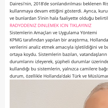
Dairesi’nin, 2018’de sonlandırılması beklenen Ri
kullanmaya devam ettiğini gösterdi. Ayrıca, kur
ve bunlardan 5’inin hala faaliyette olduğu belirtil
RADYODENIZ DINLEMEK ICIN TIKLAYINIZ
Sistemlerin Amaçları ve Uygulama Yöntemi
KPMG tarafından yapılan bir araştırma, Hollanda 
verilerini analiz etmek amacıyla işletildiğini ve b
ortaya koydu. Sistemlerin bazıları, vatandaşların
durumlarını izleyerek, şüpheli durumlar üzerinde
kullandığı bu sistemlerin, yalnızca camilere bağış
durum, özellikle Hollanda’daki Türk ve Müslüman