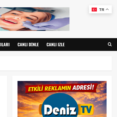
TR
ILARI
CANLI DINLE
CANLI IZLE