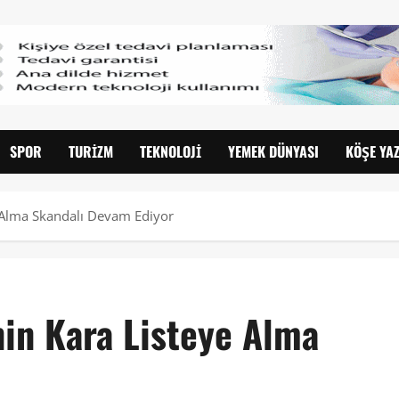
SPOR
TURIZM
TEKNOLOJI
YEMEK DÜNYASI
KÖŞE YAZ
e Alma Skandalı Devam Ediyor
nin Kara Listeye Alma