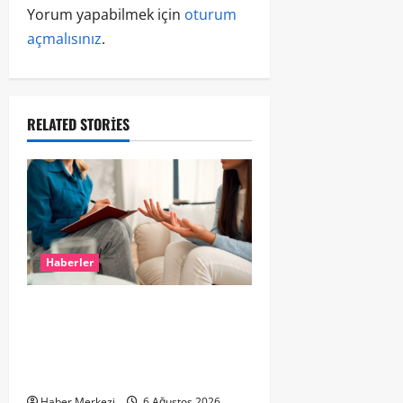
Yorum yapabilmek için
oturum
açmalısınız
.
RELATED STORIES
Haberler
Hollanda’da Ruh Sağlığı Alarmı:
Genç Yetişkinler Psikolojik
Destek İçin Aile Hekimlerine Akın
Ediyor
Haber Merkezi
6 Ağustos 2026