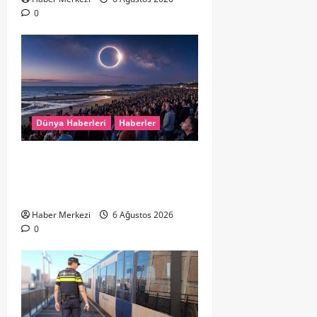
0
Dünya Haberleri
Haberler
HOLLANDA’DA TARİHİ GÖK OLAYI:
%90’LIK PARÇALI GÜNEŞ
TUTULMASI BEKLENİYOR
Haber Merkezi
6 Ağustos 2026
0