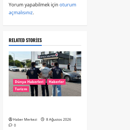
Yorum yapabilmek için
oturum
açmalısınız
.
RELATED STORIES
Dünya Haberleri
Haberler
Turizm
Hollanda dan Dalaman’a Gitti,
Havalimanında Yakalandı
Haber Merkezi
8 Ağustos 2026
0