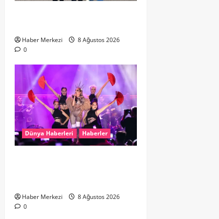
Hollanda dan Dalaman’a Gitti,
Havalimanında Yakalandı
Haber Merkezi
8 Ağustos 2026
0
Dünya Haberleri
Haberler
Hande Yener “Hayalimdi” diyerek
ikinci el kıyafetlerini satışa
çıkardı
Haber Merkezi
8 Ağustos 2026
0