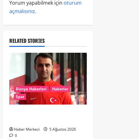
Yorum yapabilmek için
oturum
açmalısınız
.
RELATED STORIES
Dünya Haberleri
Haberler
Spor
UEFA’dan Atilla Karaoğlan’a kritik
görev
Haber Merkezi
5 Ağustos 2026
0