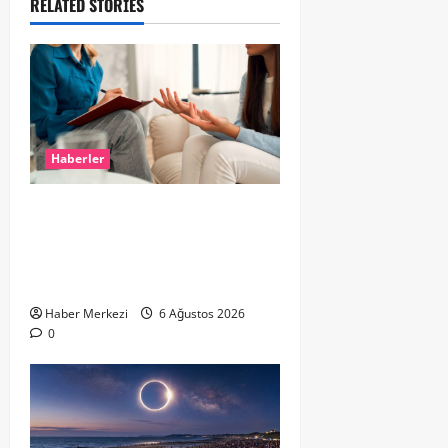
RELATED STORIES
Haberler
Hollanda’da Ruh Sağlığı Alarmı:
Genç Yetişkinler Psikolojik
Destek İçin Aile Hekimlerine Akın
Ediyor
Haber Merkezi
6 Ağustos 2026
0