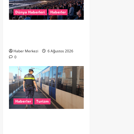
Dünya Haberleri
Haberler
HOLLANDA’DA TARİHİ GÖK OLAYI:
%90’LIK PARÇALI GÜNEŞ
TUTULMASI BEKLENİYOR
Haber Merkezi
6 Ağustos 2026
0
Haberler
Turizm
Dikkat..! Rotterdam’da Metro
Seferlerine 10 Günlük Düzenleme:
Şehir Merkezinde Hat Bölündü