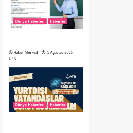
Dünya Haberleri
Haberler
Yunanistan’da Hollandaca
Öğretmeni Aranıyor!
Haber Merkezi
5 Ağustos 2026
0
Dünya Haberleri
Haberler
YTB’den Yurt Dışındaki Türk
Gençlerine Müjde: 2026 Yurtdışı