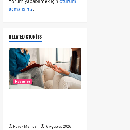
Yorum yapabilmek için
oturum
açmalısınız
.
RELATED STORIES
Haberler
Hollanda’da Ruh Sağlığı Alarmı:
Genç Yetişkinler Psikolojik
Destek İçin Aile Hekimlerine Akın
Ediyor
Haber Merkezi
6 Ağustos 2026