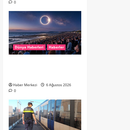
0
Dünya Haberleri
Haberler
HOLLANDA’DA TARİHİ GÖK OLAYI:
%90’LIK PARÇALI GÜNEŞ
TUTULMASI BEKLENİYOR
Haber Merkezi
6 Ağustos 2026
0