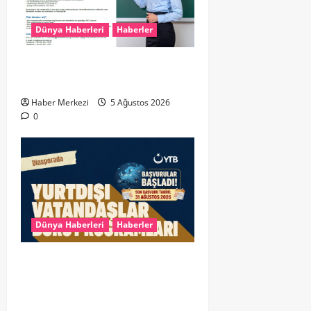
Dünya Haberleri
Haberler
Yunanistan’da Hollandaca
Öğretmeni Aranıyor!
Haber Merkezi
5 Ağustos 2026
0
Dünya Haberleri
Haberler
YTB’den Yurt Dışındaki Türk
Gençlerine Müjde: 2026 Yurtdışı
Vatandaşlar Burs Programı