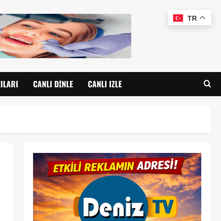
TR
ILARI
CANLI DINLE
CANLI IZLE