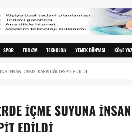
SPOR
TURIZM
TEKNOLOJI
YEMEK DÜNYASI
KÖŞE YAZ
A İNSAN DIŞKISI KARIŞTIĞI TESPİT EDİLDİ
İRDE İÇME SUYUNA İNSAN
PİT EDİLDİ