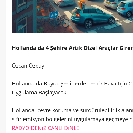
Hollanda da 4 Şehire Artık Dizel Araçlar Gir
Özcan Özbay
Hollanda da Büyük Şehirlerde Temiz Hava İçin Ön
Uygulama Başlayacak.
Hollanda, çevre koruma ve sürdürülebilirlik alan
sıfır emisyon bölgelerini uygulamaya geçmeye ha
RADYO DENiZ CANLI DiNLE