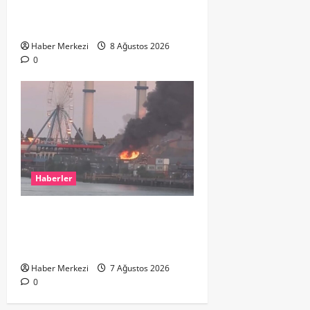
ikinci el kıyafetlerini satışa
çıkardı
Haber Merkezi
8 Ağustos 2026
0
Haberler
ROTTERDAM’DA BÜYÜK YANGIN:
DOKLAAN’DA BİNA ATIKLARI ALEV
ALEV YANIYOR
Haber Merkezi
7 Ağustos 2026
0