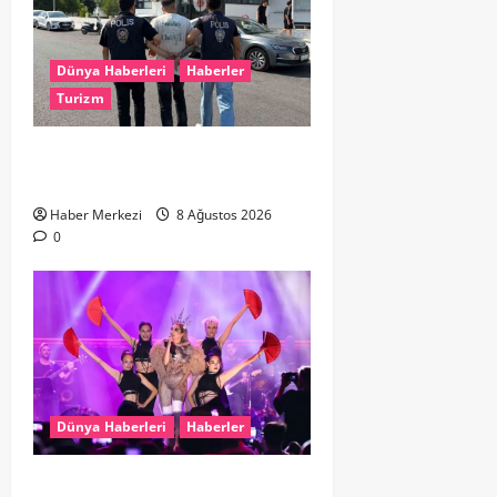
Dünya Haberleri
Haberler
Turizm
Hollanda dan Dalaman’a Gitti,
Havalimanında Yakalandı
Haber Merkezi
8 Ağustos 2026
0
Dünya Haberleri
Haberler
Hande Yener “Hayalimdi” diyerek