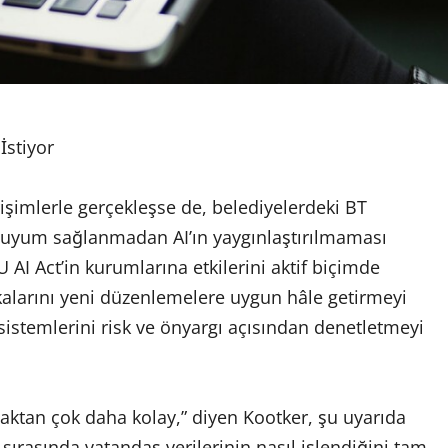
İstiyor
rişimlerle gerçekleşse de, belediyelerdeki BT
sal uyum sağlanmadan AI’ın yaygınlaştırılmaması
U AI Act’in kurumlarına etkilerini aktif biçimde
ikalarını yeni düzenlemelere uygun hâle getirmeyi
 sistemlerini risk ve önyargı açısından denetletmeyi
ktan çok daha kolay,” diyen Kootker, şu uyarıda
sırasında vatandaş verilerinin nasıl işlendiğini tam