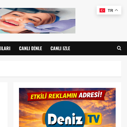
TR
ILARI
CANLI DINLE
CANLI IZLE