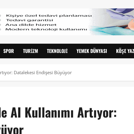
SPOR
TURIZM
TEKNOLOJI
YEMEK DÜNYASI
KÖŞE YAZ
rtıyor: Datalekesi Endişesi Büyüyor
e AI Kullanımı Artıyor:
yüyor