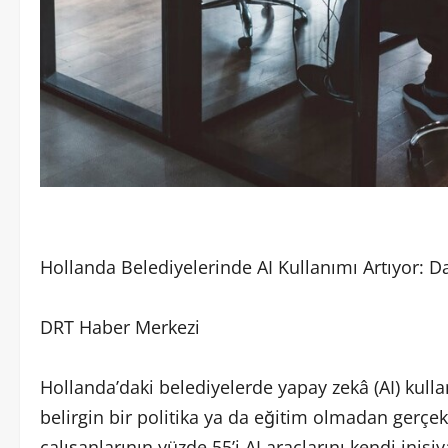
Hollanda Belediyelerinde AI Kullanımı Artıyor: D
DRT Haber Merkezi
Hollanda’daki belediyelerde yapay zekâ (AI) kulla
belirgin bir politika ya da eğitim olmadan gerçek
çalışanlarının yüzde 55’i AI araçlarını kendi inisi