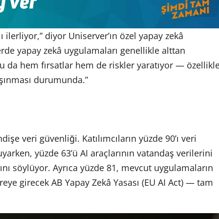
ı ilerliyor,” diyor Uniserver’ın özel yapay zekâ
rde yapay zekâ uygulamaları genellikle alttan
Bu da hem fırsatlar hem de riskler yaratıyor — özellikl
 taşınması durumunda.”
işe veri güvenliği. Katılımcıların yüzde 90’ı veri
uyarken, yüzde 63’ü AI araçlarının vatandaş verilerini
ığını söylüyor. Ayrıca yüzde 81, mevcut uygulamaların
vreye girecek AB Yapay Zekâ Yasası (EU AI Act) — tam