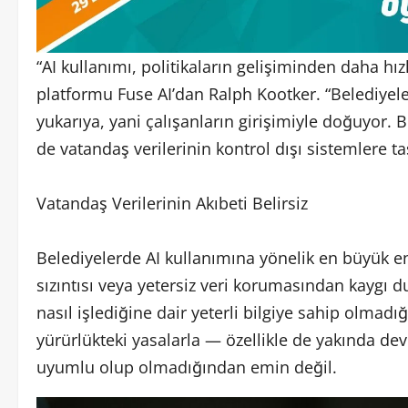
“AI kullanımı, politikaların gelişiminden daha hızl
platformu Fuse AI’dan Ralph Kootker. “Belediyele
yukarıya, yani çalışanların girişimiyle doğuyor. 
de vatandaş verilerinin kontrol dışı sistemlere
Vatandaş Verilerinin Akıbeti Belirsiz
Belediyelerde AI kullanımına yönelik en büyük end
sızıntısı veya yetersiz veri korumasından kaygı d
nasıl işlediğine dair yeterli bilgiye sahip olmad
yürürlükteki yasalarla — özellikle de yakında de
uyumlu olup olmadığından emin değil.