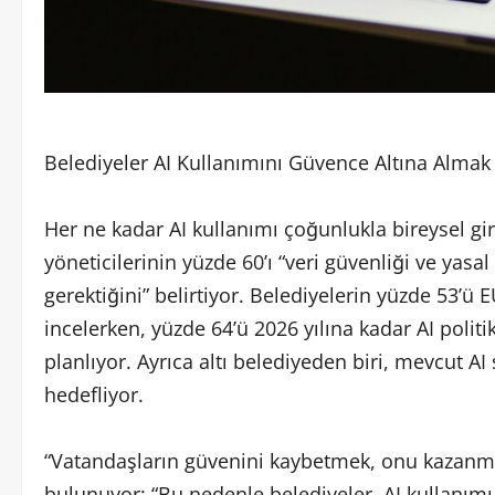
Belediyeler AI Kullanımını Güvence Altına Almak 
Her ne kadar AI kullanımı çoğunlukla bireysel gi
yöneticilerinin yüzde 60’ı “veri güvenliği ve ya
gerektiğini” belirtiyor. Belediyelerin yüzde 53’ü E
incelerken, yüzde 64’ü 2026 yılına kadar AI polit
planlıyor. Ayrıca altı belediyeden biri, mevcut AI
hedefliyor.
“Vatandaşların güvenini kaybetmek, onu kazanma
bulunuyor: “Bu nedenle belediyeler, AI kullanımı 